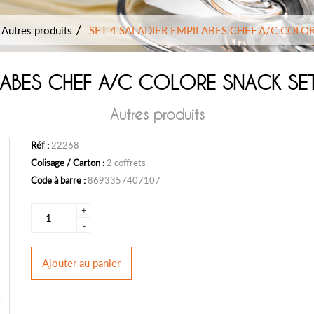
Autres produits
SET 4 SALADIER EMPILABES CHEF A/C COLO
ILABES CHEF A/C COLORE SNACK S
Autres produits
Réf :
22268
Colisage / Carton :
2 coffrets
Code à barre :
8693357407107
+
-
Ajouter
au panier