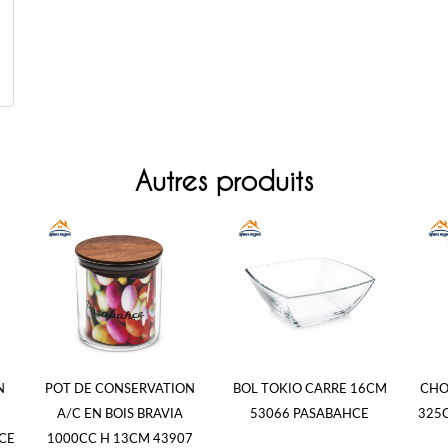
Autres produits
N
POT DE CONSERVATION
BOL TOKIO CARRE 16CM
CHO
A/C EN BOIS BRAVIA
53066 PASABAHCE
325
CE
1000CC H 13CM 43907