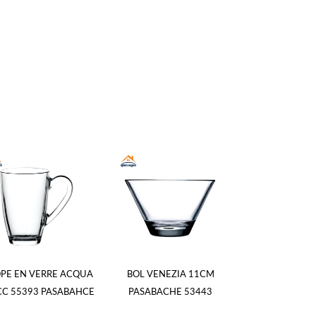
PE EN VERRE ACQUA
BOL VENEZIA 11CM
CHOPE A BIER
CC 55393 PASABAHCE
PASABACHE 53443
TRANSPAREN
A/ANSE 55683 