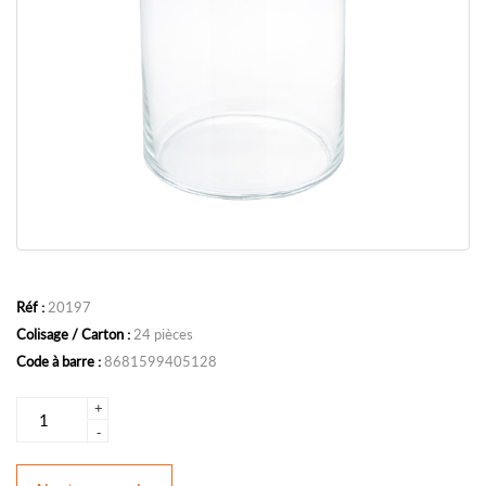
Réf :
20197
Colisage / Carton :
24 pièces
Code à barre :
8681599405128
+
-