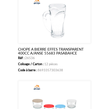
CHOPE A BIERRE EFFES TRANSPARENT
Ajouter
400CC A/ANSE 55683 PASABAHCE
Réf :
26536
au
Colisage / Carton :
12 pièces
panier
Code à barre :
8693357303638