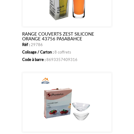
RANGE COUVERTS ZEST SILICONE
Ajouter
ORANGE 43756 PASABAHCE
Réf :
29786
au
Colisage / Carton :
8 coffrets
panier
Code à barre :
8693357409316