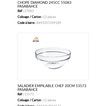
CHOPE DIAMOND 245CC 55083
Ajouter
PASABAHCE
Réf :
27083
au
Colisage / Carton :
12 pièces
panier
Code à barre :
8693357249189
SALADIER EMPILABLE CHEF 20CM 53573
Ajouter
PASABAHCE
Réf :
15573
au
Colisage / Carton :
12 pièces
panier