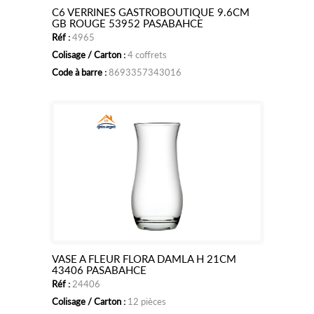
C6 VERRINES GASTROBOUTIQUE 9.6CM
Ajouter
GB ROUGE 53952 PASABAHCE
Réf :
4965
au
Colisage / Carton :
4 coffrets
panier
Code à barre :
8693357343016
VASE A FLEUR FLORA DAMLA H 21CM
Ajouter
43406 PASABAHCE
Réf :
24406
au
Colisage / Carton :
12 pièces
panier