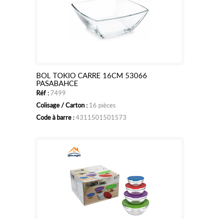
BOL TOKIO CARRE 16CM 53066
Ajouter
PASABAHCE
Réf :
7499
au
Colisage / Carton :
16 pièces
panier
Code à barre :
4311501501573