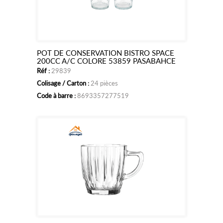
POT DE CONSERVATION BISTRO SPACE
Ajouter
200CC A/C COLORE 53859 PASABAHCE
Réf :
29839
au
Colisage / Carton :
24 pièces
panier
Code à barre :
8693357277519