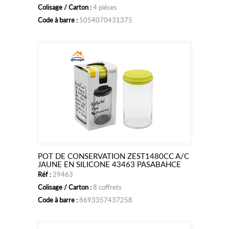
Colisage / Carton :
4 piéces
panier
Code à barre :
5054070431375
POT DE CONSERVATION ZEST1480CC A/C
Ajouter
JAUNE EN SILICONE 43463 PASABAHCE
Réf :
29463
au
Colisage / Carton :
8 coffrets
panier
Code à barre :
8693357437258