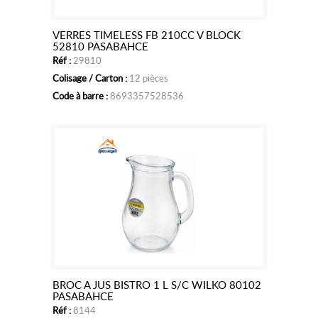
VERRES TIMELESS FB 210CC V BLOCK
Ajouter
52810 PASABAHCE
Réf :
29810
au
Colisage / Carton :
12 pièces
panier
Code à barre :
8693357528536
BROC A JUS BISTRO 1 L S/C WILKO 80102
Ajouter
PASABAHCE
Réf :
8144
au