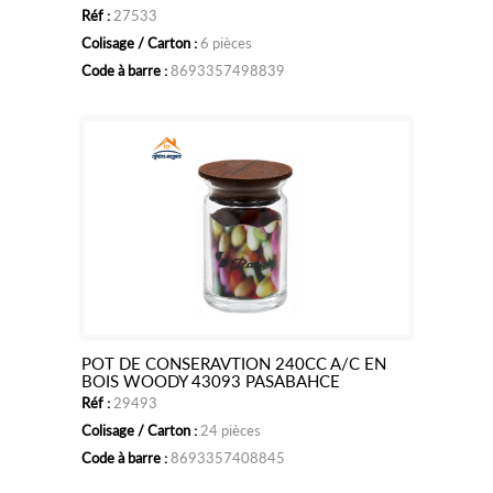
Réf :
27533
au
Colisage / Carton :
6 pièces
panier
Code à barre :
8693357498839
POT DE CONSERAVTION 240CC A/C EN
Ajouter
BOIS WOODY 43093 PASABAHCE
Réf :
29493
au
Colisage / Carton :
24 pièces
panier
Code à barre :
8693357408845