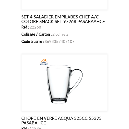
SET 4 SALADIER EMPILABES CHEF A/C
Ajouter
COLORE SNACK SET 97268 PASABAAHCE
Réf :
22268
au
Colisage / Carton :
2 coffrets
panier
Code à barre :
8693357407107
CHOPE EN VERRE ACQUA 325CC 55393
Ajouter
PASABAHCE
Réf :
11986