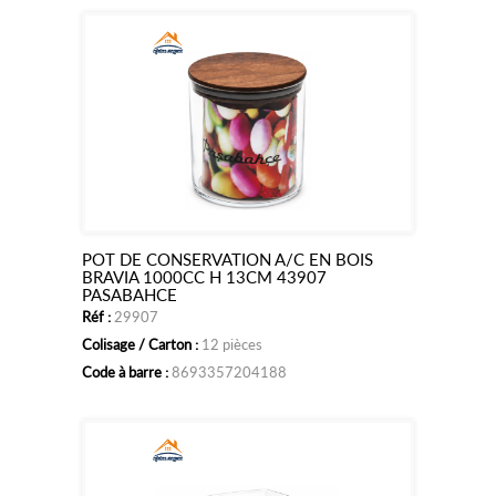
POT DE CONSERVATION A/C EN BOIS
Ajouter
BRAVIA 1000CC H 13CM 43907
PASABAHCE
au
Réf :
29907
panier
Colisage / Carton :
12 pièces
Code à barre :
8693357204188