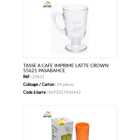
TASSE A CAFE IMPRIME LATTE CROWN
Ajouter
55621 PASABAHCE
Réf :
24621
au
Colisage / Carton :
24 pièces
panier
Code à barre :
8693357436442