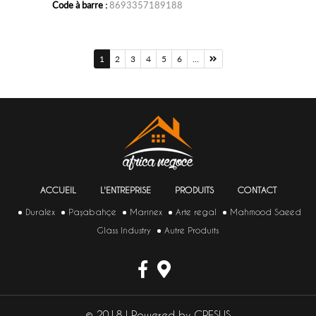
Code à barre :
8693357189188
1
2
3
4
5
6
...
ACCUEIL
L'ENTREPRISE
PRODUITS
CONTACT
Duralex
Paşabahçe
Marinex
Arte regal
Mahmood Saeed
Glass Industry
Autre Produits
© 2018 | Powered by
CRESUS