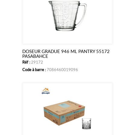
DOSEUR GRADUE 946 ML PANTRY 55172
Ajouter
PASABAHCE
Réf :
29172
au
Code à barre :
7086460019096
panier