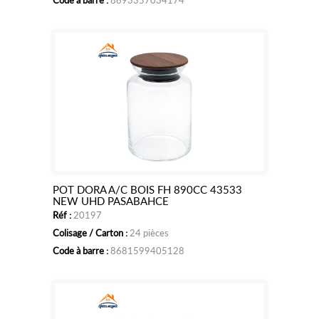
Code à barre :
8693357034174
POT DORA A/C BOIS FH 890CC 43533
Ajouter
NEW UHD PASABAHCE
Réf :
20197
au
Colisage / Carton :
24 pièces
panier
Code à barre :
8681599405128