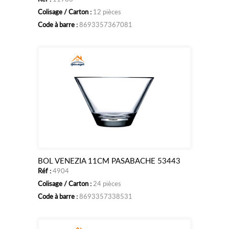
au
Colisage / Carton :
12 pièces
panier
Code à barre :
8693357367081
BOL VENEZIA 11CM PASABACHE 53443
Ajouter
Réf :
4904
au
Colisage / Carton :
24 pièces
panier
Code à barre :
8693357338531