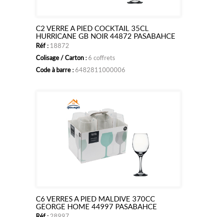
C2 VERRE A PIED COCKTAIL 35CL
Ajouter
HURRICANE GB NOIR 44872 PASABAHCE
Réf :
18872
au
Colisage / Carton :
6 coffrets
panier
Code à barre :
6482811000006
C6 VERRES A PIED MALDIVE 370CC
Ajouter
GEORGE HOME 44997 PASABAHCE
Réf :
28997