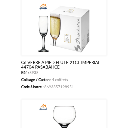
C6 VERRE A PIED FLUTE 21CL IMPERIAL
Ajouter
44704 PASABAHCE
Réf :
8938
au
Colisage / Carton :
4 coffrets
panier
Code à barre :
8693357198951