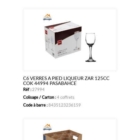
C6 VERRES A PIED LIQUEUR ZAR 125CC
Ajouter
COK 44994 PASABAHCE
Réf :
27994
au
Colisage / Carton :
4 coffrets
panier
Code à barre :
8435123236159