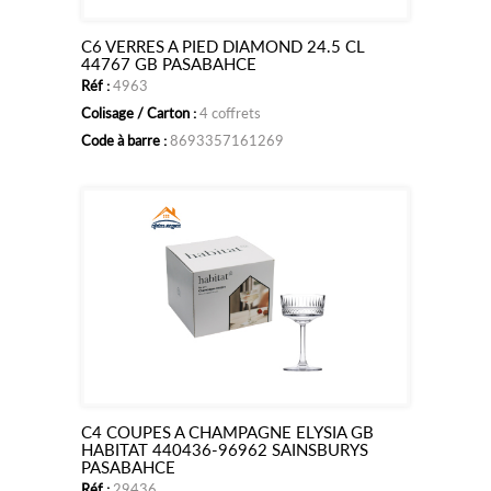
C6 VERRES A PIED DIAMOND 24.5 CL
Ajouter
44767 GB PASABAHCE
Réf :
4963
au
Colisage / Carton :
4 coffrets
panier
Code à barre :
8693357161269
C4 COUPES A CHAMPAGNE ELYSIA GB
Ajouter
HABITAT 440436-96962 SAINSBURYS
PASABAHCE
au
Réf :
29436