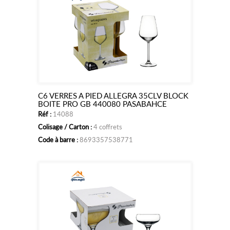
C6 VERRES A PIED ALLEGRA 35CLV BLOCK
Ajouter
BOITE PRO GB 440080 PASABAHCE
Réf :
14088
au
Colisage / Carton :
4 coffrets
panier
Code à barre :
8693357538771