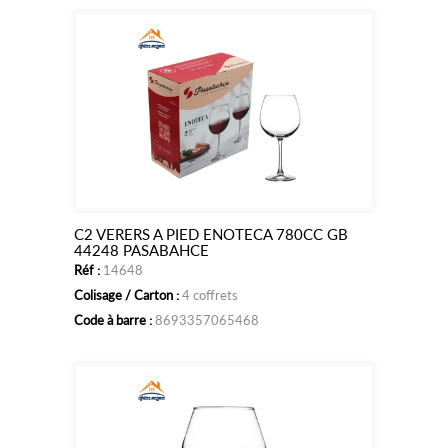
C2 VERERS A PIED ENOTECA 780CC GB
Ajouter
44248 PASABAHCE
Réf :
14648
au
Colisage / Carton :
4 coffrets
panier
Code à barre :
8693357065468