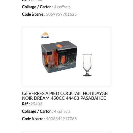
panier
Colisage / Carton :
4 coffrets
Code à barre :
5059959701525
C6 VERRES A PIED COCKTAIL HOLIDAYGB
Ajouter
NOIR DREAM 450CC 44403 PASABAHCE
Réf :
25403
au
Colisage / Carton :
4 coffrets
panier
Code à barre :
4006344917768