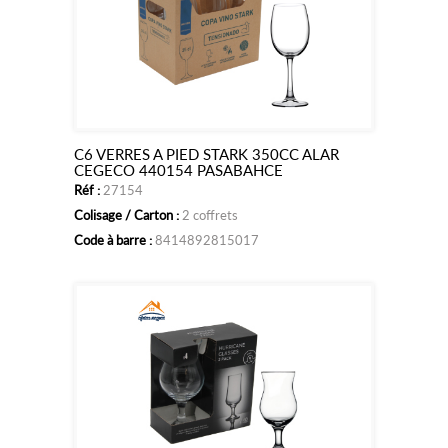
C6 VERRES A PIED STARK 350CC ALAR
Ajouter
CEGECO 440154 PASABAHCE
Réf :
27154
au
Colisage / Carton :
2 coffrets
panier
Code à barre :
8414892815017