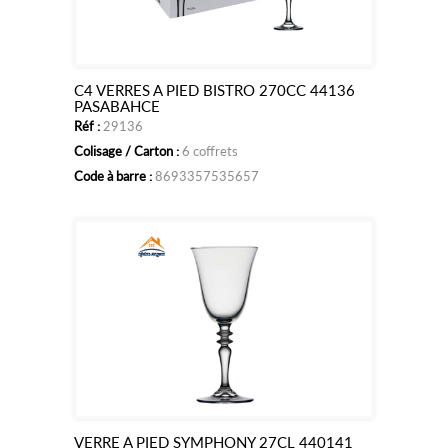
C4 VERRES A PIED BISTRO 270CC 44136
Ajouter
PASABAHCE
Réf :
29136
au
Colisage / Carton :
6 coffrets
panier
Code à barre :
8693357535657
VERRE A PIED SYMPHONY 27CL 440141