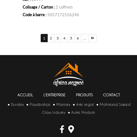
au
Colisage / Carton :
2 coffrets
panier
Code à barre :
5057172526246
1
2
3
4
5
6
...
ACCUEIL
L'ENTREPRISE
PRODUITS
CONTACT
Duralex
Paşabahçe
Marinex
Arte regal
Mahmood Saeed
Glass Industry
Autre Produits