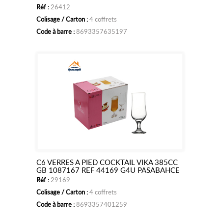
Réf :
26412
au
Colisage / Carton :
4 coffrets
panier
Code à barre :
8693357635197
C6 VERRES A PIED COCKTAIL VIKA 385CC
Ajouter
GB 1087167 REF 44169 G4U PASABAHCE
Réf :
29169
au
Colisage / Carton :
4 coffrets
panier
Code à barre :
8693357401259