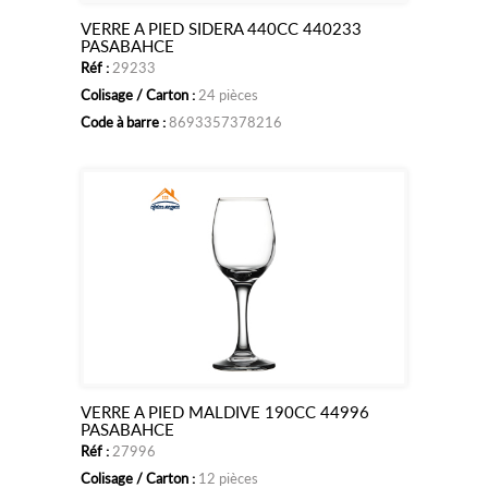
VERRE A PIED SIDERA 440CC 440233
Ajouter
PASABAHCE
Réf :
29233
au
Colisage / Carton :
24 pièces
panier
Code à barre :
8693357378216
VERRE A PIED MALDIVE 190CC 44996
Ajouter
PASABAHCE
Réf :
27996
au
Colisage / Carton :
12 pièces
panier