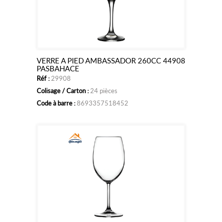
VERRE A PIED AMBASSADOR 260CC 44908
Ajouter
PASBAHACE
Réf :
29908
au
Colisage / Carton :
24 pièces
panier
Code à barre :
8693357518452