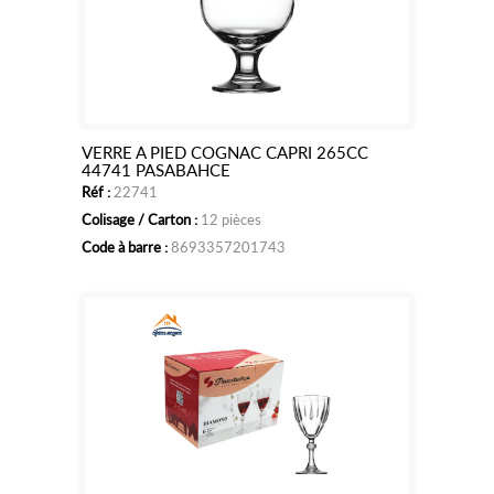
VERRE A PIED COGNAC CAPRI 265CC
Ajouter
44741 PASABAHCE
Réf :
22741
au
Colisage / Carton :
12 pièces
panier
Code à barre :
8693357201743