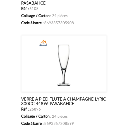
Ajouter
PASABAHCE
Réf :
6108
au
Colisage / Carton :
24 pièces
panier
Code à barre :
8693357305908
VERRE A PIED FLUTE A CHAMPAGNE LYRIC
Ajouter
300CC 44896 PASABAHCE
Réf :
26896
au
Colisage / Carton :
24 pièces
panier
Code à barre :
8693357208599