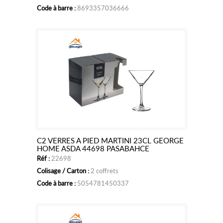
Code à barre :
8693357036666
C2 VERRES A PIED MARTINI 23CL GEORGE
Ajouter
HOME ASDA 44698 PASABAHCE
Réf :
22698
au
Colisage / Carton :
2 coffrets
panier
Code à barre :
5054781450337