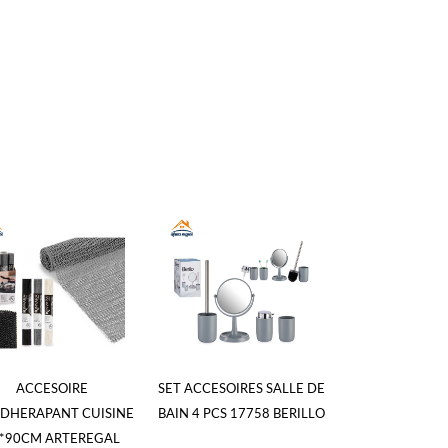
ACCESOIRE
SET ACCESOIRES SALLE DE
SET ACCESSOI
IDHERAPANT CUISINE
BAIN 4 PCS 17758 BERILLO
DE BAIN BLA
*90CM ARTEREGAL
BERILLO 