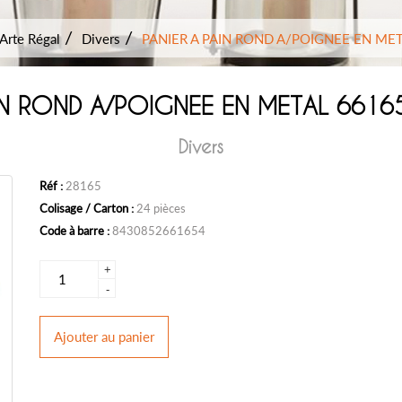
Arte Régal
Divers
PANIER A PAIN ROND A/POIGNEE EN ME
AIN ROND A/POIGNEE EN METAL 6616
Divers
Réf :
28165
Colisage / Carton :
24 pièces
Code à barre :
8430852661654
+
-
Ajouter
au panier