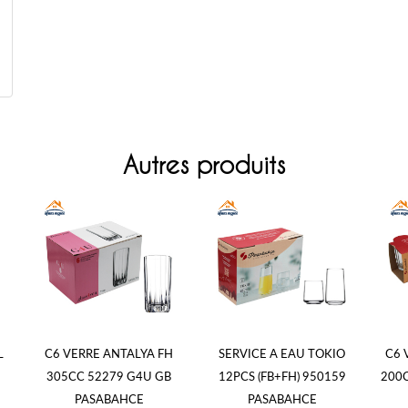
Autres produits
L
C6 VERRE ANTALYA FH
SERVICE A EAU TOKIO
C6 
305CC 52279 G4U GB
12PCS (FB+FH) 950159
200
PASABAHCE
PASABAHCE