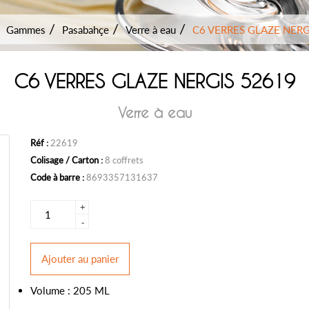
Gammes
Pasabahçe
Verre à eau
C6 VERRES GLAZE NERG
C6 VERRES GLAZE NERGIS 52619
Verre à eau
Réf :
22619
Colisage / Carton :
8 coffrets
Code à barre :
8693357131637
+
-
Ajouter
au panier
Volume : 205 ML