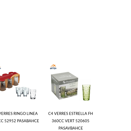
VERRES RINGO LINEA
C4 VERRES ESTRELLA FH
C4 VERRES EST
CC 52952 PASABAHCE
360CC VERT 520605
FB 305CC 
PASAVBAHCE
PASABA