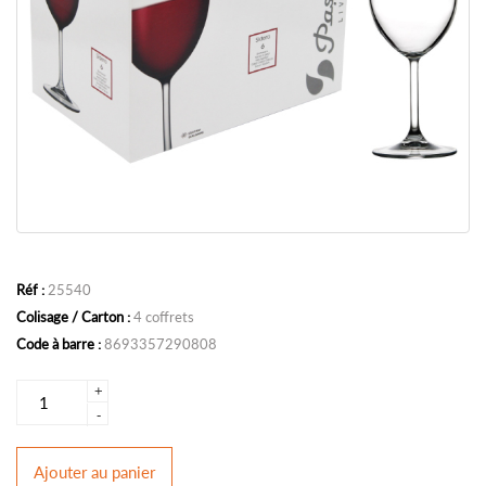
Réf :
25540
Colisage / Carton :
4 coffrets
Code à barre :
8693357290808
+
-
Ajouter
au panier