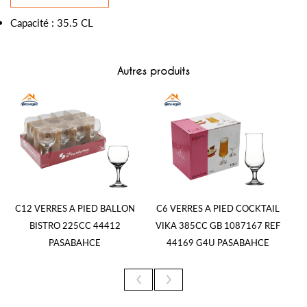
Capacité : 35.5 CL
Autres produits
C12 VERRES A PIED BALLON
C6 VERRES A PIED COCKTAIL
C
BISTRO 225CC 44412
VIKA 385CC GB 1087167 REF
7
PASABAHCE
44169 G4U PASABAHCE