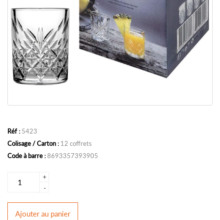
Réf :
5423
Colisage / Carton :
12 coffrets
Code à barre :
8693357393905
+
-
Ajouter
au panier