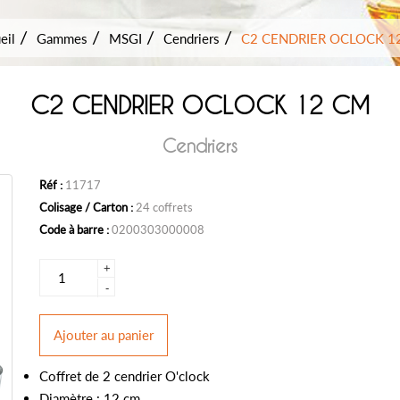
eil
Gammes
MSGI
Cendriers
C2 CENDRIER OCLOCK 1
C2 CENDRIER OCLOCK 12 CM
Cendriers
Réf :
11717
Colisage / Carton :
24 coffrets
Code à barre :
0200303000008
+
-
Ajouter
au panier
Coffret de 2 cendrier O'clock
Diamètre : 12 cm