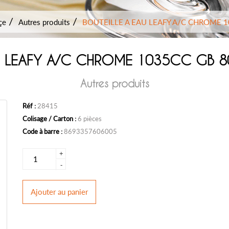
çe
Autres produits
BOUTEILLE A EAU LEAFY A/C CHROME 
U LEAFY A/C CHROME 1035CC GB 
Autres produits
Réf :
28415
Colisage / Carton :
6 pièces
Code à barre :
8693357606005
+
-
Ajouter
au panier