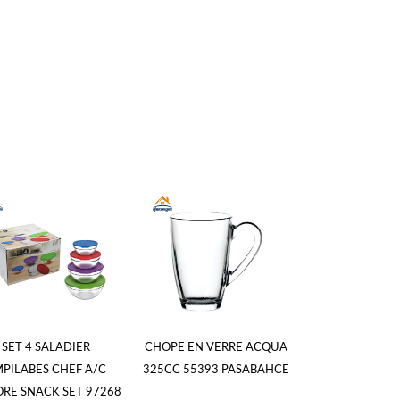
SET 4 SALADIER
CHOPE EN VERRE ACQUA
BOL VENEZI
PILABES CHEF A/C
325CC 55393 PASABAHCE
PASABACHE
RE SNACK SET 97268